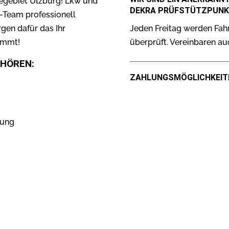
egebiet Ulzburg! Lkw und
DEKRA PRÜFSTÜTZPUN
Team professionell
rgen dafür das Ihr
Jeden Freitag werden Fahr
kommt!
überprüft. Vereinbaren au
EHÖREN:
ZAHLUNGSMÖGLICHKEIT
hung